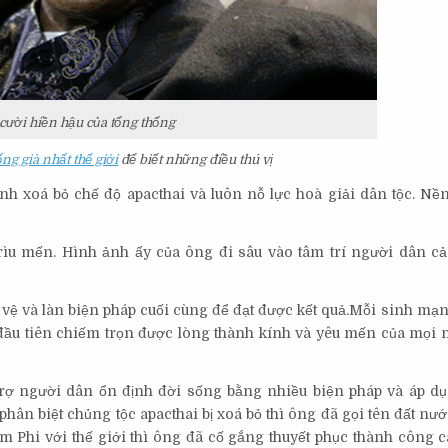
cười hiền hậu của tổng thống
ống già nhất thế giới
để biết những điều thú vị
h xoá bỏ chế độ apacthai và luôn nỗ lực hoà giải dân tộc. Nề
ìu mến. Hình ảnh ấy của ông đi sâu vào tâm trí người dân cả
 vệ và làn biện pháp cuối cùng để đạt được kết quả.Mỗi sinh mạ
 đầu tiên chiếm trọn được lòng thành kính và yêu mến của mọi n
trợ người dân ổn định đời sống bằng nhiều biện pháp và áp d
g phân biệt chủng tộc apacthai bị xoá bỏ thì ông đã gọi tên đất nư
m Phi với thế giới thì ông đã cố gắng thuyết phục thành công c