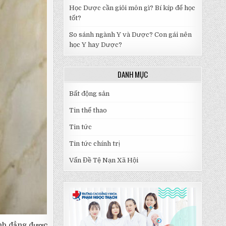
Học Dược cần giỏi môn gì? Bí kíp để học
tốt?
So sánh ngành Y và Dược? Con gái nên
học Y hay Dược?
DANH MỤC
Bất động sản
Tin thể thao
Tin tức
Tin tức chính trị
Vấn Đề Tệ Nạn Xã Hội
ình đẳng được