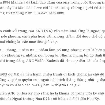
ăm 1994 Mandela đã lãnh đạo đảng của ông trong cuộc thương ngh
nước này thì Mandela được coi là một trong những người có ản
rong suốt những năm 1994 đến năm 1999.
ạo cánh vũ trang của ANC (MK) vào năm 1961. Ông là người q
h nếu phương cách phá hoại vẫn không chấm dứt được chế độ 
oại chống lại các mục tiêu quân sự.
y 16 tháng 12 năm 1961, nhằm làm nổ tung những vị trí là biểu 
 địa phương và những nơi tương tự. Nhưng chúng tôi dự định t
 chí trong đảng ANC Wolfie Kadesh đã chia sự dẫn dắt của ôn
80 do MK đã tiến hành chiến tranh du kích chống lại chế độ 
cũng vi phảm quyền con người chỉ trích thẳng thừng những đả
t ra khỏi báo cáo của Uỷ ban Sự thật và Hoà giải.
iên ANC bị Hoa Kỳ cho rằng họ là khủng bố trong thời kỳ chế 
biệt của Ngoại trưởng Hoa Kỳ họ sẽ bị hạn chế đi đến Hoa Kỳ.