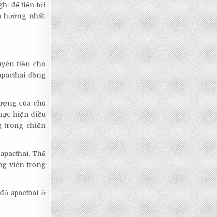
ị để tiến tới
h hưởng nhất.
uyên tiền cho
apacthai đồng
tượng của chủ
hực hiện điều
g trong chiến
apacthai. Thế
ng viên trong
độ apacthai ở