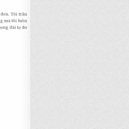
 đen. Tôi trân
ng mà tôi luôn
ượng đài tự do