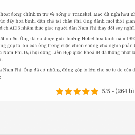
 hoạt động chính trị trở về sống ở Transkei. Mặc dù nghỉ hưu n
úc đẩy hoà bình, dân chủ tại châu Phi. Ông dành mọi thời gia
i dịch AIDS nhằm thúc giục người dân Nam Phi thay đổi suy nghĩ.
t nhiều. Ông đã có được giải thưởng Nobel hoà bình năm 1993
ng góp to lớn của ông trong cuộc chiến chống chủ nghĩa phân b
c Nam Phi. Đại hội đồng Liên Hợp quốc khoá 64 đã thống nhất lấ
9.
a Nam Phi. Ông đã có những đóng góp to lớn cho sự tự do của d
.
5/5 - (264 