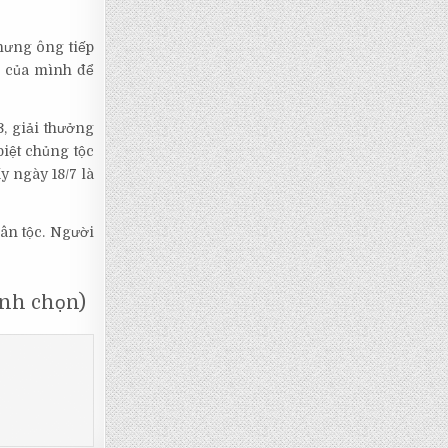
hưng ông tiếp
n của mình để
, giải thưởng
iệt chủng tộc
y ngày 18/7 là
ân tộc. Người
bình chọn)