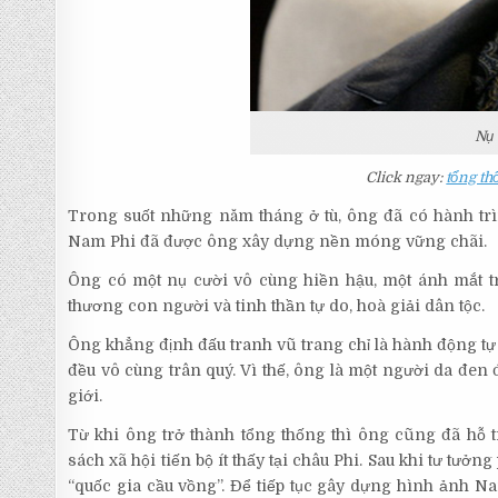
Nụ 
Click ngay:
tổng th
Trong suốt những năm tháng ở tù, ông đã có hành trìn
Nam Phi đã được ông xây dựng nền móng vững chãi.
Ông có một nụ cười vô cùng hiền hậu, một ánh mắt tr
thương con người và tinh thần tự do, hoà giải dân tộc.
Ông khẳng định đấu tranh vũ trang chỉ là hành động tự
đều vô cùng trân quý. Vì thế, ông là một người da đen
giới.
Từ khi ông trở thành tổng thống thì ông cũng đã hỗ 
sách xã hội tiến bộ ít thấy tại châu Phi. Sau khi tư tưởn
“quốc gia cầu vồng”. Để tiếp tục gây dựng hình ảnh Na