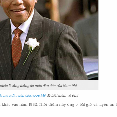
dela là tổng thống da màu đầu tiên của Nam Phi
da màu đầu tiên của nước Mỹ
để biết thêm về ông
nh khác vào năm 1962. Thời điểm này ông bị bắt giữ và tuyên án 
.