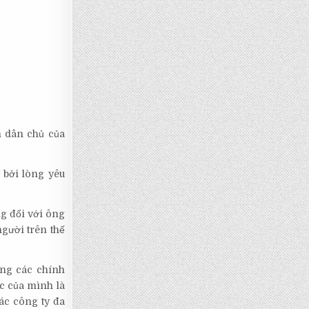
n dân chủ của
 bởi lòng yêu
ng đối với ông
gười trên thế
ụng các chính
ớc của mình là
ác công ty đa