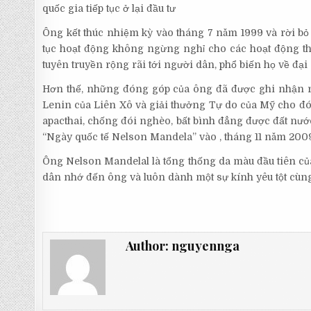
quốc gia tiếp tục ở lại đầu tư
Ông kết thúc nhiệm kỳ vào tháng 7 năm 1999 và rời bỏ
tục hoạt động không ngừng nghỉ cho các hoạt động th
tuyên truyền rộng rãi tới người dân, phổ biến họ về đạ
Hơn thế, những đóng góp của ông đã được ghi nhận rấ
Lenin của Liên Xô và giải thưởng Tự do của Mỹ cho đó
apacthai, chống đói nghèo, bất bình đẳng được đất nướ
“Ngày quốc tế Nelson Mandela” vào , tháng 11 năm 200
Ông Nelson Mandelal là tổng thống da màu đầu tiên củ
dân nhớ đến ông và luôn dành một sự kính yêu tột cùng
Author:
nguyennga