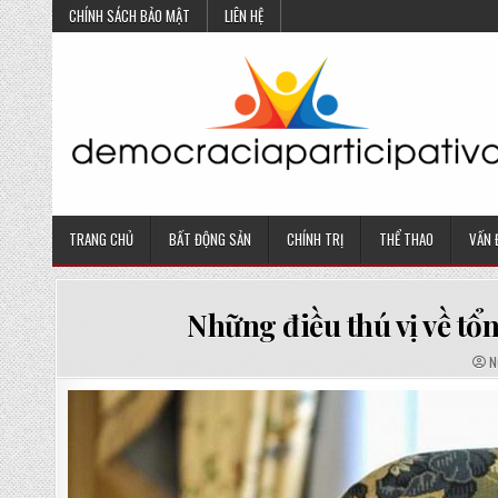
Skip
CHÍNH SÁCH BẢO MẬT
LIÊN HỆ
to
content
TRANG CHỦ
BẤT ĐỘNG SẢN
CHÍNH TRỊ
THỂ THAO
VẤN 
Những điều thú vị về tổ
A
N