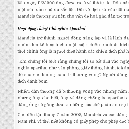
Vào ngày 11/2/1990 ông được ra tù và thả tự do. Đến n
một nền dân chủ đa sắc tộc. Đối với lịch sử của đất 
Mandela thường ưu tiên cho vấn đề hoà giải dân tộc t
Hoạt động chống Chủ nghĩa Apacthai
Mandela trở thành người đồng sáng lập và là lãnh đ
nhóm, lên kế hoạch cho một cuộc chiến tranh du kíc
thời chính ông là người điều hành các chiến dịch phá h
“Khi chúng tôi biết rằng chúng tôi sẽ bắt đầu vào ngà
nghĩa apacthai như văn phòng giấy thông hành, toà án
đó sao cho không có ai bị thương vong”. Người đồng
dịch đánh bom.
Nhiều dân thường đã bị thương vong vào những năm 19
nhưng ông cho biết, ông và đảng chống lại apacthai 
đảng ông cố gắng đưa ra những câu chữ phản ánh sự thậ
Cho đến tận tháng 7 năm 2008, Mandela và các đảng v
Nam Phi. Vì thế, nếu không có giấy phép cho phép đặc 