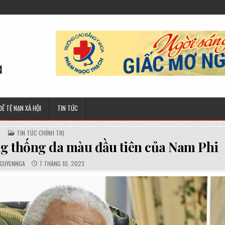
ĐỀ TỆ NẠN XÃ HỘI
TIN TỨC
POSTED
TIN TỨC CHÍNH TRỊ
IN
ng thống da màu đầu tiên của Nam Phi
UTHOR:
PUBLISHED
GUYENNGA
7 THÁNG 10, 2023
DATE: