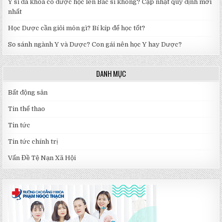
Y sĩ đa khoa có được học lên Bác sĩ không? Cập nhật quy định mới
nhất
Học Dược cần giỏi môn gì? Bí kíp để học tốt?
So sánh ngành Y và Dược? Con gái nên học Y hay Dược?
DANH MỤC
Bất động sản
Tin thể thao
Tin tức
Tin tức chính trị
Vấn Đề Tệ Nạn Xã Hội