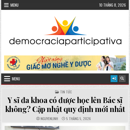
Skip
MENU
10 THÁNG 8, 2026
to
content
MENU
POSTED
TIN TỨC
IN
Y sĩ đa khoa có được học lên Bác sĩ
không? Cập nhật quy định mới nhất
AUTHOR:
PUBLISHED
NGUYENLINH
5 THÁNG 5, 2026
DATE: