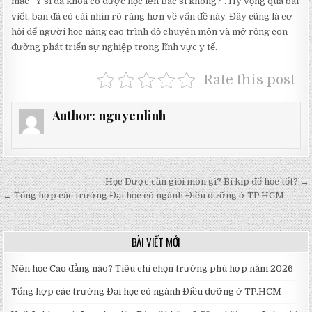
mắc “Y sĩ đa khoa có được học lên Bác sĩ không?”. Hy vọng qua bài
viết, bạn đã có cái nhìn rõ ràng hơn về vấn đề này. Đây cũng là cơ
hội để người học nâng cao trình độ chuyên môn và mở rộng con
đường phát triển sự nghiệp trong lĩnh vực y tế.
Rate this post
Author:
nguyenlinh
Điều
Học Dược cần giỏi môn gì? Bí kíp để học tốt? →
hướng
← Tổng hợp các trường Đại học có ngành Điều dưỡng ở TP.HCM
bài
viết
BÀI VIẾT MỚI
Nên học Cao đẳng nào? Tiêu chí chọn trường phù hợp năm 2026
Tổng hợp các trường Đại học có ngành Điều dưỡng ở TP.HCM