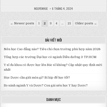
NGUYENHUE
6 THÁNG 4, 2024
Phân
← Newer posts
1
2
3
4
…
21
Older posts →
trang
bài
BÀI VIẾT MỚI
viết
Nên học Cao đẳng nào? Tiêu chí chọn trường phù hợp năm 2026
Tổng hợp các trường Đại học có ngành Điều dưỡng ở TP.HCM
Y sĩ đa khoa có được học lên Bác sĩ không? Cập nhật quy định mới
nhất
Học Dược cần giỏi môn gì? Bí kíp để học tốt?
So sánh ngành Y và Dược? Con gái nên học Y hay Dược?
DANH MỤC