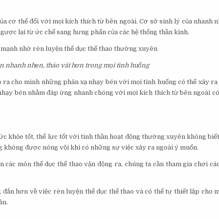
a cơ thể đối với mọi kích thích từ bên ngoài. Cơ sở sinh lý của nhanh n
ược lại từ ức chế sang hưng phấn của các hệ thống thần kinh.
ạn nhanh nhẹn, tháo vát hơn trong mọi tình huống
o ra cho mình những phản xạ nhạy bén với mọi tình huống có thể xảy ra
t nhạy bén nhằm đáp ứng nhanh chóng với mọi kích thích từ bên ngoài có
c khỏe tốt, thể lực tốt với tinh thần hoạt động thường xuyên không biế
àng không được nóng vội khi có những sự việc xảy ra ngoài ý muốn.
n các môn thể dục thể thao vận động ra, chúng ta cần tham gia chơi các
ắn hơn về việc rèn luyện thể dục thể thao và có thể tự thiết lập cho 
ân.