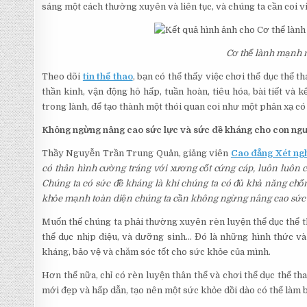
sáng một cách thường xuyên và liên tục, và chúng ta cần coi 
Cơ thể lành mạnh n
Theo dõi
tin thể thao
, bạn có thể thấy việc chơi thể dục thể 
thần kinh, vận động hô hấp, tuần hoàn, tiêu hóa, bài tiết và
trong lành, để tạo thành một thói quan coi như một phản xạ có 
Không ngừng nâng cao sức lực và sức đề kháng cho con ng
Thầy Nguyễn Trần Trung Quân, giảng viên
Cao đẳng Xét ng
có thân hình cường tráng với xương cốt cứng cáp, luôn luôn
Chúng ta có sức đề kháng là khi chúng ta có đủ khả năng chốn
khỏe mạnh toàn diện chúng ta cần không ngừng nâng cao sức 
Muốn thế chúng ta phải thường xuyên rèn luyện thể dục thể tha
thể dục nhịp điệu, và dưỡng sinh… Đó là những hình thức và
kháng, bảo vệ và chăm sóc tốt cho sức khỏe của mình.
Hơn thế nữa, chỉ có rèn luyện thân thể và chơi thể dục thể 
mới đẹp và hấp dẫn, tạo nên một sức khỏe dồi dào có thể làm bấ