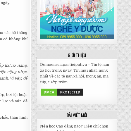
 ngày.
ho các hệ thống
ện có không khí
GIỚI THIỆU
Democraciaparticipativa – Tin tệ nạn
ắp thịt nở nang,
xã hội trong ngày. Tin mới nhất, nóng
việc nặng nhọc.
nhất về các tệ nạn xã hội, trọng án, ma
anh. Vì vậy, để
túy, cướp trộm.
p, bơi lội hoặc
c lực và sức đề
BÀI VIẾT MỚI
chắc, thân hình
Nên học Cao đẳng nào? Tiêu chí chọn