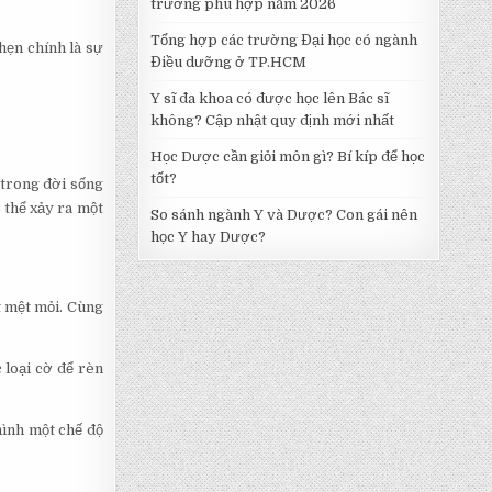
trường phù hợp năm 2026
Tổng hợp các trường Đại học có ngành
hẹn chính là sự
Điều dưỡng ở TP.HCM
Y sĩ đa khoa có được học lên Bác sĩ
không? Cập nhật quy định mới nhất
Học Dược cần giỏi môn gì? Bí kíp để học
tốt?
 trong đời sống
 thể xảy ra một
So sánh ngành Y và Dược? Con gái nên
học Y hay Dược?
t mệt mỏi. Cùng
 loại cờ để rèn
mình một chế độ