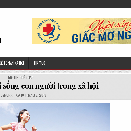
ĐỀ TỆ NẠN XÃ HỘI
TIN TỨC
POSTED
TIN THỂ THAO
IN
i sống con người trong xã hội
AUTHOR:
PUBLISHED
DEMORR
10 THÁNG 7, 2018
DATE: