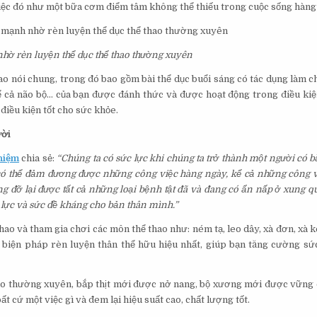
việc đó như một bữa cơm điểm tâm không thể thiếu trong cuộc sống hàng
hờ rèn luyện thể dục thể thao thường xuyên
thao nói chung, trong đó bao gồm bài thể dục buổi sáng có tác dụng làm c
 kể cả não bộ… của bạn được đánh thức và được hoạt động trong điều ki
điều kiện tốt cho sức khỏe.
ười
hiệm
chia sẻ:
“Chúng ta có sức lực khi chúng ta trở thành một người có b
 có thể đảm đương được những công việc hàng ngày, kể cả những công 
g đỡ lại được tất cả những loại bệnh tật đã và đang có ẩn nấp ở xung qu
lực và sức đề kháng cho bản thân mình.”
o và tham gia chơi các môn thể thao như: ném tạ, leo dây, xà đơn, xà ké
 biện pháp rèn luyện thân thể hữu hiệu nhất, giúp bạn tăng cường sứ
thao thường xuyên, bắp thịt mới được nở nang, bộ xương mới được vững 
t cứ một việc gì và đem lại hiệu suất cao, chất lượng tốt.