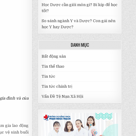
Học Dược cần giỏi môn gì? Bí kíp để học
tốt?
So sánh ngành Y và Dược? Con gái nên
học Y hay Dược?
DANH MỤC
Bất động sản
Tin thể thao
Tin tức
Tin tức chính trị
Vấn Đề Tệ Nạn Xã Hội
gia đình và của
am gia lao động
dục vệ sinh buổi