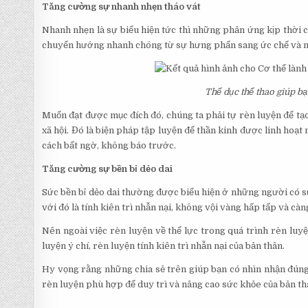
Tăng cường sự nhanh nhẹn tháo vát
Nhanh nhẹn là sự biểu hiện tức thì những phản ứng kịp thời củ
chuyển hướng nhanh chóng từ sự hưng phấn sang ức chế và ng
Thể dục thể thao giúp b
Muốn đạt được mục đích đó, chúng ta phải tự rèn luyện để tạ
xã hội. Đó là biện pháp tập luyện để thần kinh được linh hoạ
cách bất ngờ, không báo trước.
Tăng cường sự bền bỉ dẻo dai
Sức bền bỉ dẻo dai thường được biểu hiện ở những người có sứ
với đó là tính kiên trì nhẫn nại, không vội vàng hấp tấp và c
Nên ngoài việc rèn luyện về thể lực trong quá trình rèn luyệ
luyện ý chí, rèn luyện tính kiên trì nhẫn nại của bản thân.
Hy vọng rằng những chia sẻ trên giúp bạn có nhìn nhận đúng đ
rèn luyện phù hợp để duy trì và nâng cao sức khỏe của bản th