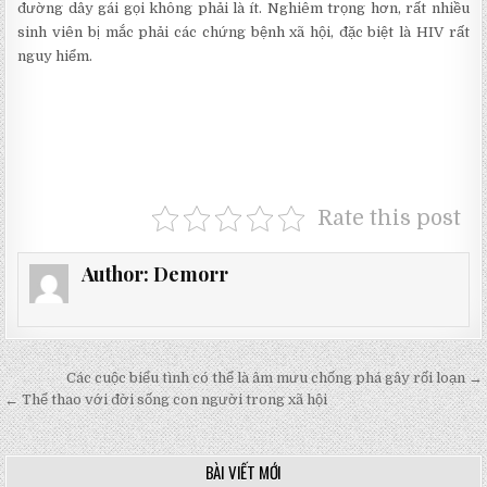
đường dây gái gọi không phải là ít. Nghiêm trọng hơn, rất nhiều
sinh viên bị mắc phải các chứng bệnh xã hội, đặc biệt là HIV rất
nguy hiểm.
Rate this post
Author:
Demorr
Điều
Các cuộc biểu tình có thể là âm mưu chống phá gây rối loạn →
hướng
← Thể thao với đời sống con người trong xã hội
bài
viết
BÀI VIẾT MỚI