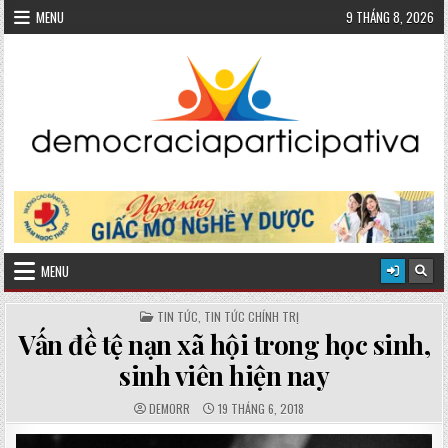
Skip
MENU
9 THÁNG 8, 2026
to
content
MENU
POSTED
TIN TỨC
,
TIN TỨC CHÍNH TRỊ
IN
Vấn đề tệ nạn xã hội trong học sinh,
sinh viên hiện nay
AUTHOR:
PUBLISHED
DEMORR
19 THÁNG 6, 2018
DATE: