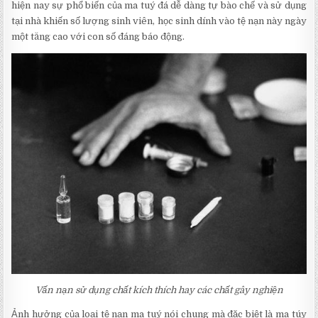
hiện nay sự phổ biến của ma tuý đá dễ dàng tự bào chế và sử dụng
tại nhà khiến số lượng sinh viên, học sinh dính vào tệ nạn này ngày
một tăng cao với con số đáng báo động.
Vấn nạn sử dụng chất kích thích hay các chất gây nghiện
Ảnh hưởng của loại tệ nạn ma tuý nói chung mà đặc biệt là ma túy