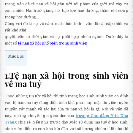
trạng vấn đề tệ nạn xã hội gắn với tội phạm của giới trẻ xảy ra
còn nhiều: Hành xử giang hồ, bạo lực học đường, thậm chí cướp
trong học đường…
Cùng với đó là sự vô cảm, mất nhân tính – vấn đề rất cấp thiết và
rất khó giải
quyết, cần có thời gian và sự phối hợp nhiều ngành. Dưới đây là
một số
tệ nạn xã hội phổ biến trong sinh viên
Mục Lục
1
.
Tệ nạn xã hội trong sinh viên
về ma tuý
Theo những tin tức xã hội thì tình trạng học sinh, sinh viên có dính
vào tệ nạn ma tuý đang diễn biến khá phức tạp mặc dù việc tuyên
truyền rất mạnh về tác hại của tệ nạn xã hội là gì. Nói về vấn đề
này, những chuyên gia giáo dục của
trường
Cao đẳng Y tế Nha
Trang
chia sẻ: Nếu như trước đây ,việc sử dụng ma tuý ở học sinh,
sinh viên diễn ra còn khá kín đáo với số lượng chiếm tỉ lệ nhỏ thì