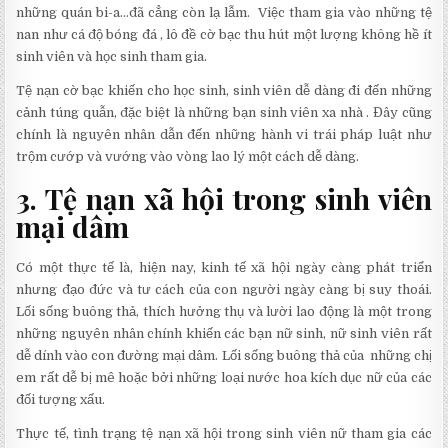
những quán bi-a…đã cẳng còn lạ lẫm. Việc tham gia vào những tệ
nan như cá độ bóng đá , lô đề cờ bạc thu hút một lượng không hề ít
sinh viên và học sinh tham gia.
Tệ nạn cờ bạc khiến cho học sinh, sinh viên dễ dàng đi đến những
cảnh túng quẫn, đặc biệt là những bạn sinh viên xa nhà . Đây cũng
chính là nguyên nhân dẫn đến những hành vi trái pháp luật như
trộm cướp và vướng vào vòng lao lý một cách dễ dàng.
3. Tệ nạn xã hội trong sinh viên
mại dâm
Có một thực tế là, hiện nay, kinh tế xã hội ngày càng phát triển
nhưng đạo đức và tư cách của con người ngày càng bị suy thoái.
Lối sống buông thả, thích hưởng thụ và lười lao động là một trong
những nguyên nhân chính khiến các bạn nữ sinh, nữ sinh viên rất
dễ dính vào con đường mại dâm. Lối sống buông thả của những chị
em rất dễ bị mê hoặc bởi những loại nước hoa kích dục nữ của các
đối tượng xấu.
Thực tế, tình trạng tệ nạn xã hội trong sinh viên nữ tham gia các