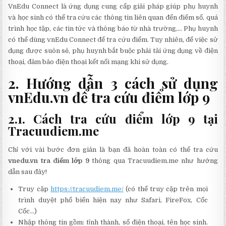
VnEdu Connect là ứng dụng cung cấp giải pháp giúp phụ huynh
và học sinh có thể tra cứu các thông tin liên quan đến điểm số, quá
trình học tập, các tin tức và thông báo từ nhà trường,… Phụ huynh
có thể dùng vnEdu Connect để tra cứu điểm. Tuy nhiên, để việc sử
dụng được suôn sẻ, phụ huynh bắt buộc phải tải ứng dụng về điện
thoại, đảm bảo điện thoại kết nối mạng khi sử dụng.
2. Hướng dẫn 3 cách sử dụng
vnEdu.vn để tra cứu điểm lớp 9
2.1. Cách tra cứu điểm lớp 9 tại
Tracuudiem.me
Chỉ với vài bước đơn giản là bạn đã hoàn toàn có thể tra cứu
vnedu.vn tra điểm lớp 9
thông qua Tracuudiem.me như hướng
dẫn sau đây!
Truy cập
https://tracuudiem.me/
(có thể truy cập trên mọi
trình duyệt phổ biến hiện nay như Safari, FireFox, Cốc
Cốc…)
Nhập thông tin gồm: tỉnh thành, số điện thoại, tên học sinh.