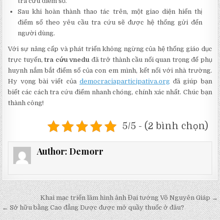
tra cứu điểm số.
Sau khi hoàn thành thao tác trên, một giao diện hiển thị
điểm số theo yêu cầu tra cứu sẽ được hệ thống gửi đến
người dùng.
Với sự nâng cấp và phát triển không ngừng của hệ thống giáo dục
trực tuyến,
tra cứu vnedu
đã trở thành cầu nối quan trọng để phụ
huynh nắm bắt điểm số của con em mình, kết nối với nhà trường.
Hy vọng bài viết của
democraciaparticipativa.org
đã giúp bạn
biết các cách tra cứu điểm nhanh chóng, chính xác nhất. Chúc bạn
thành công!
5/5 - (2 bình chọn)
Author:
Demorr
Điều
Khai mạc triển lãm hình ảnh Đại tướng Võ Nguyên Giáp →
hướng
← Sở hữu bằng Cao đẳng Dược được mở quầy thuốc ở đâu?