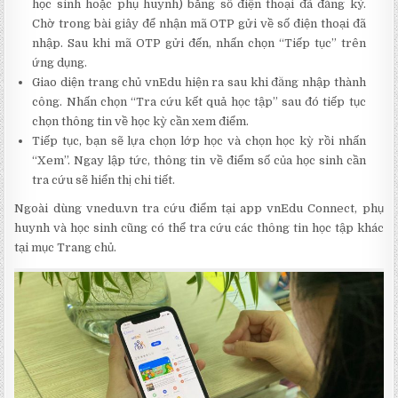
học sinh hoặc phụ huynh) bằng số điện thoại đã đăng ký.
Chờ trong bài giây để nhận mã OTP gửi về số điện thoại đã
nhập. Sau khi mã OTP gửi đến, nhấn chọn “Tiếp tục” trên
ứng dụng.
Giao diện trang chủ vnEdu hiện ra sau khi đăng nhập thành
công. Nhấn chọn “Tra cứu kết quả học tập” sau đó tiếp tục
chọn thông tin về học kỳ cần xem điểm.
Tiếp tục, bạn sẽ lựa chọn lớp học và chọn học kỳ rồi nhấn
“Xem”. Ngay lập tức, thông tin về điểm số của học sinh cần
tra cứu sẽ hiển thị chi tiết.
Ngoài dùng vnedu.vn tra cứu điểm tại app vnEdu Connect, phụ
huynh và học sinh cũng có thể tra cứu các thông tin học tập khác
tại mục Trang chủ.