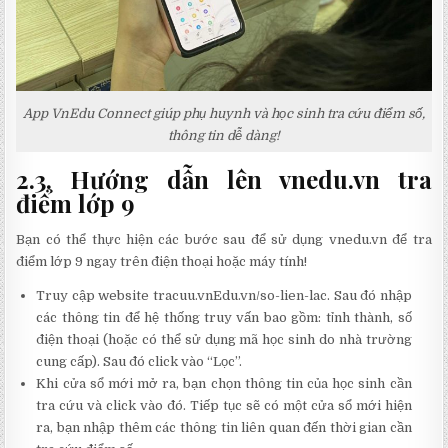
App VnEdu Connect giúp phụ huynh và học sinh tra cứu điểm số,
thông tin dễ dàng!
2.3. Hướng dẫn lên vnedu.vn tra
điểm lớp 9
Bạn có thể thực hiện các bước sau để sử dụng vnedu.vn để tra
điểm lớp 9 ngay trên điện thoại hoặc máy tính!
Truy cập website tracuu.vnEdu.vn/so-lien-lac. Sau đó nhập
các thông tin để hệ thống truy vấn bao gồm: tỉnh thành, số
điện thoại (hoặc có thể sử dụng mã học sinh do nhà trường
cung cấp). Sau đó click vào “Lọc”.
Khi cửa sổ mới mở ra, bạn chọn thông tin của học sinh cần
tra cứu và click vào đó. Tiếp tục sẽ có một cửa sổ mới hiện
ra, bạn nhập thêm các thông tin liên quan đến thời gian cần