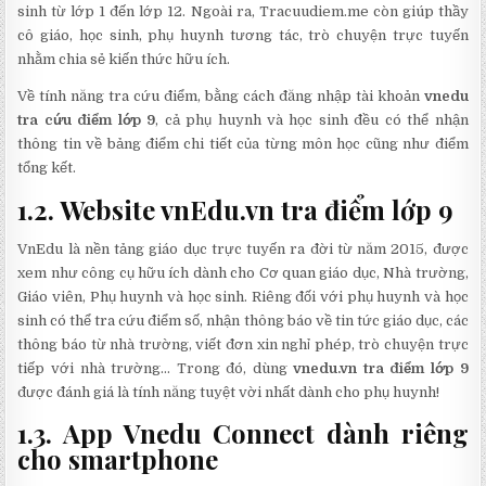
sinh từ lớp 1 đến lớp 12. Ngoài ra, Tracuudiem.me còn giúp thầy
cô giáo, học sinh, phụ huynh tương tác, trò chuyện trực tuyến
nhằm chia sẻ kiến thức hữu ích.
Về tính năng tra cứu điểm, bằng cách đăng nhập tài khoản
vnedu
tra cứu điểm lớp 9
, cả phụ huynh và học sinh đều có thể nhận
thông tin về bảng điểm chi tiết của từng môn học cũng như điểm
tổng kết.
1.2. Website vnEdu.vn tra điểm lớp 9
VnEdu là nền tảng giáo dục trực tuyến ra đời từ năm 2015, được
xem như công cụ hữu ích dành cho Cơ quan giáo dục, Nhà trường,
Giáo viên, Phụ huynh và học sinh. Riêng đối với phụ huynh và học
sinh có thể tra cứu điểm số, nhận thông báo về tin tức giáo dục, các
thông báo từ nhà trường, viết đơn xin nghỉ phép, trò chuyện trực
tiếp với nhà trường… Trong đó, dùng
vnedu.vn tra điểm lớp 9
được đánh giá là tính năng tuyệt vời nhất dành cho phụ huynh!
1.3. App Vnedu Connect dành riêng
cho smartphone