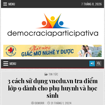
Skip
MENU
7 THÁNG 8, 2026
to
content
MENU
POSTED
TIN TỨC
IN
3 cách sử dụng vnedu.vn tra điểm
lớp 9 dành cho phụ huynh và học
sinh
AUTHOR:
PUBLISHED
DEMORR
31 THÁNG 1, 2024