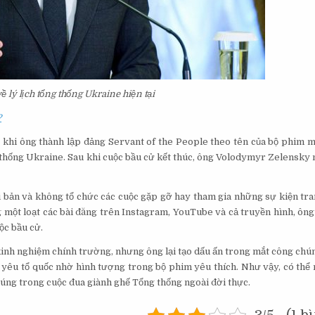
ề lý lịch tổng thống Ukraine hiện tại
?
, khi ông thành lập đảng Servant of the People theo tên của bộ phim 
 thống Ukraine. Sau khi cuộc bầu cử kết thúc, ông Volodymyr Zelensk
 bản và không tổ chức các cuộc gặp gỡ hay tham gia những sự kiện tra
g một loạt các bài đăng trên Instagram, YouTube và cả truyền hình, ôn
ộc bầu cử.
inh nghiệm chính trường, nhưng ông lại tạo dấu ấn trong mắt công chú
h yêu tổ quốc nhờ hình tượng trong bộ phim yêu thích. Như vậy, có thể 
úng trong cuộc đua giành ghế Tổng thống ngoài đời thực.