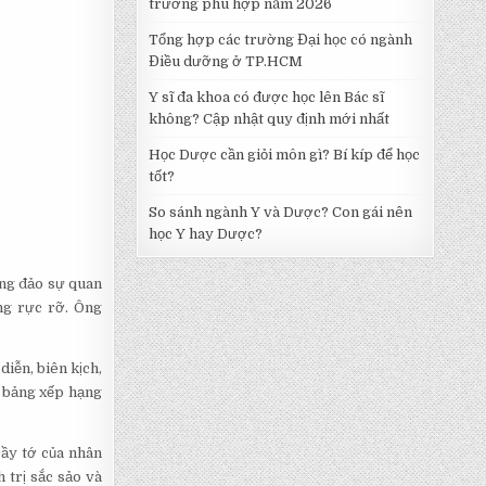
trường phù hợp năm 2026
Tổng hợp các trường Đại học có ngành
Điều dưỡng ở TP.HCM
Y sĩ đa khoa có được học lên Bác sĩ
không? Cập nhật quy định mới nhất
Học Dược cần giỏi môn gì? Bí kíp để học
tốt?
So sánh ngành Y và Dược? Con gái nên
học Y hay Dược?
ông đảo sự quan
ng rực rỡ. Ông
iễn, biên kịch,
g bảng xếp hạng
Đầy tớ của nhân
 trị sắc sảo và