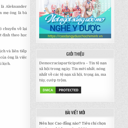
 là Aleksander
òn mẹ ông là bà
ó chuyển về lại
t định theo học
ch và liên tiếp
GIỚI THIỆU
của ông là việc
Democraciaparticipativa – Tin tệ nạn
i kịch.
xã hội trong ngày. Tin mới nhất, nóng
nhất về các tệ nạn xã hội, trọng án, ma
túy, cướp trộm.
BÀI VIẾT MỚI
Nên học Cao đẳng nào? Tiêu chí chọn