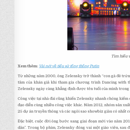
Tìm hiểu v
Xem thêm:
Vài nét về tiểu sử tổng thống Putin
Từ những năm 2000, ông Zelensky trở thành “con gà đẻ trứn
tâm của khán giả khi tham gia chương trình Dancing with t
Zelensky ngày càng khẳng định được tên tuổi của mình trong l
Công việc tại nhà đài cũng khiến Zelensky nhanh chóng kiếm đ
đạo diễn cùng nhiều công việc khác. Năm 2012, nhóm sản xuất 
25 dự án truyền thông và các ngôi sao showbiz giàu có nhất c
Đặc biệt, cuộc đời ông bước sang giai đoạn mới vào năm 20
dân”. Trong bộ phim, Zelensky đóng vai một giáo viên, sau 