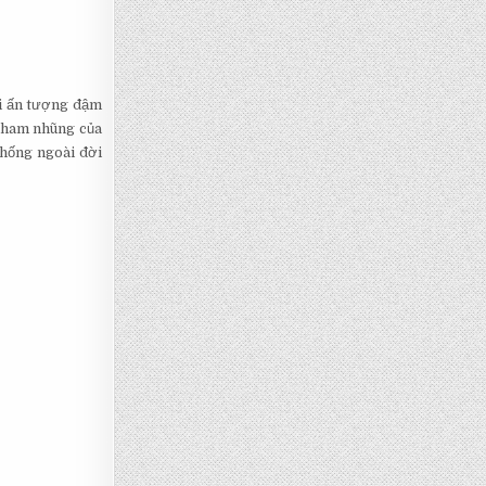
ại ấn tượng đậm
 tham nhũng của
thống ngoài đời