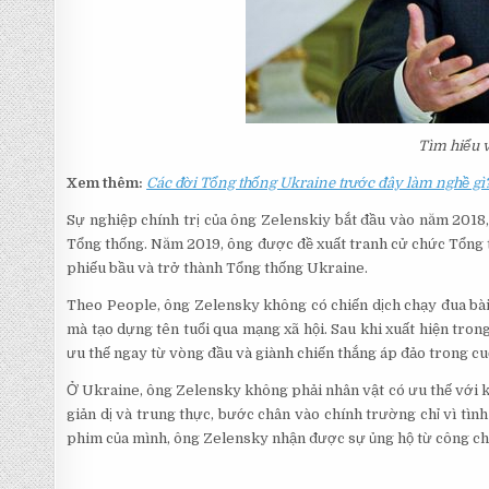
Tìm hiểu v
Xem thêm:
Các đời Tổng thống Ukraine trước đây làm nghề gì
Sự nghiệp chính trị của ông Zelenskiy bắt đầu vào năm 2018
Tổng thống. Năm 2019, ông được đề xuất tranh cử chức Tổng
phiếu bầu và trở thành Tổng thống Ukraine.
Theo People, ông Zelensky không có chiến dịch chạy đua bài
mà tạo dựng tên tuổi qua mạng xã hội. Sau khi xuất hiện tron
ưu thế ngay từ vòng đầu và giành chiến thắng áp đảo trong cu
Ở Ukraine, ông Zelensky không phải nhân vật có ưu thế với k
giản dị và trung thực, bước chân vào chính trường chỉ vì tìn
phim của mình, ông Zelensky nhận được sự ủng hộ từ công ch