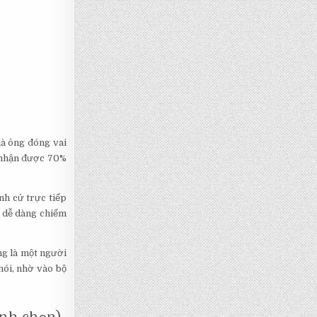
mà ông đóng vai
y nhận được 70%
nh cử trực tiếp
g dễ dàng chiếm
ng là một người
nói, nhờ vào bộ