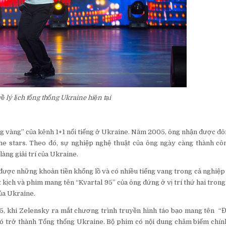
ề lý lịch tổng thống Ukraine hiện tại
g vàng” của kênh 1+1 nổi tiếng ở Ukraine. Năm 2005, ông nhận được đ
he stars. Theo đó, sự nghiệp nghệ thuật của ông ngày càng thành cô
àng giải trí của Ukraine.
ược những khoản tiền khổng lồ và có nhiều tiếng vang trong cả nghiệp d
kịch và phim mang tên “Kvartal 95” của ông đứng ở vị trí thứ hai tron
ủa Ukraine.
15, khi Zelensky ra mắt chương trình truyền hình táo bạo mang tên “
đó trở thành Tổng thống Ukraine. Bộ phim có nội dung châm biếm chính