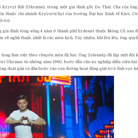
 Kryvyi Rih (Ukraine), trong một gia đình gốc Do Thái. Cha của ông
 tin thuộc chi nhánh Kryvoriz’kyi của trường Đại học Kinh tế Kiev. C
i trợ.
g gia đình từng sống 4 năm ở thành phố Erdenet thuộc Mông Cổ, sau đ
m về nghệ thuật, nhất là các môn kịch. Tuy nhiên, khi lớn lên, ông quyế
 từng làm việc theo chuyên môn đã học. Ông Zelensky đã lập một đội kị
 trí Ukraine từ những năm 1990, bước đầu cho sự nghiệp diễn viên hài 
 ông đoạt giải và dần bước vào con đường hoạt động giải trí ở lĩnh vực hà